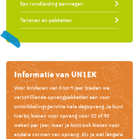
Een rondleiding aanvragen
Tarieven en pakketten
Informatie van UN1EK
Voor kinderen van 0 tot 4 jaar bieden we
verschillende opvangpakketten aan voor
ontwikkelingsgerichte hele dagopvang. Je kunt
hierbij kiezen voor opvang voor 52 of 40
weken per jaar, maar je kunt ook kiezen voor
andere vormen van opvang. Als je wat langere