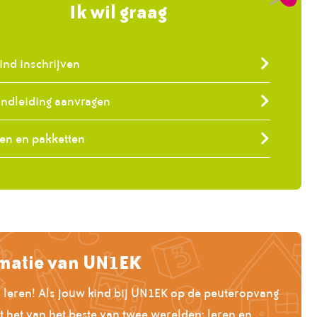
Ik wil graag
ind inschrijven
ondleiding aanvragen
ven en pakketten
matie van UN1EK
s leren! Als jouw kind bij UN1EK op de peuteropvang
et het van het beste van twee werelden: leren en