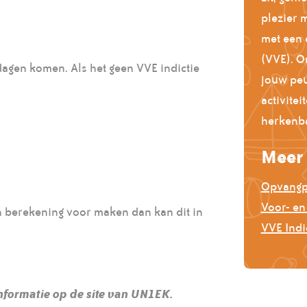
plezier 
met een 
(VVE). O
dagen komen. Als het geen VVE indictie
jouw peu
activitei
herkenba
Meer 
Opvangpa
Voor- en
en berekening voor maken dan kan dit in
VVE Indi
informatie op de site van UN1EK.